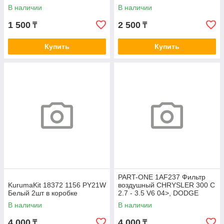
В наличии
В наличии
1 500
2 500
₸
₸
Купить
Купить
PART-ONE 1AF237 Фильтр
KurumaKit 18372 1156 PY21W
воздушный CHRYSLER 300 C
Белый 2шт в коробке
2.7 - 3.5 V6 04>, DODGE
CHARGER 3.5 V6 07> A0280
В наличии
В наличии
4 000
4 000
₸
₸