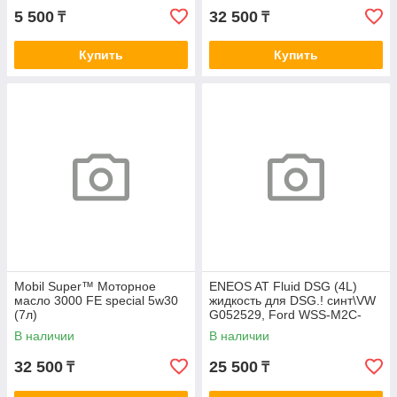
5 500
32 500
₸
₸
Купить
Купить
Mobil Super™ Моторное
ENEOS AT Fluid DSG (4L)
масло 3000 FE special 5w30
жидкость для DSG.! синт\VW
(7л)
G052529, Ford WSS-M2C-
936-A (Dual Clutch)
В наличии
В наличии
32 500
25 500
₸
₸