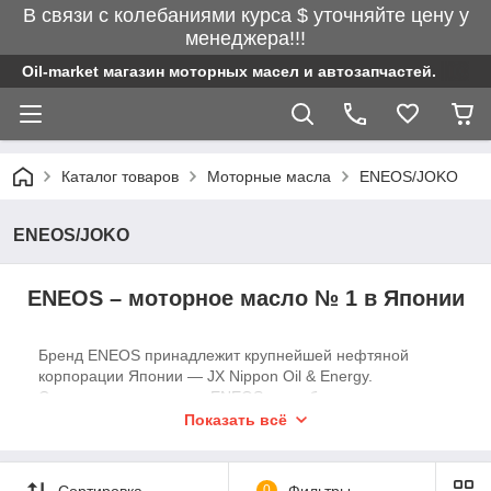
В связи с колебаниями курса $ уточняйте цену у
менеджера!!!
Oil-market магазин моторных масел и автозапчастей.
Каталог товаров
Моторные масла
ENEOS/JOKO
ENEOS/JOKO
ENEOS – моторное масло № 1 в Японии
Бренд ENEOS принадлежит крупнейшей нефтяной
корпорации Японии — JX Nippon Oil & Energy.
Смазочные материалы ENEOS разработаны с учетом
международных стандартов качества. Рекомендованы к
Показать всё
применению в автомобилях американского,
европейского, японского, корейского, китайского и
российского производства.
Сортировка
0
Фильтры